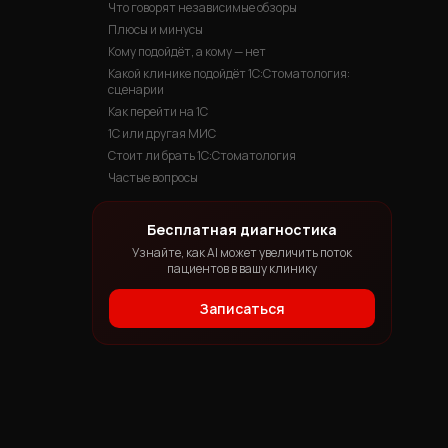
Что говорят независимые обзоры
Плюсы и минусы
Кому подойдёт, а кому — нет
Какой клинике подойдёт 1С:Стоматология:
сценарии
Как перейти на 1С
1С или другая МИС
Стоит ли брать 1С:Стоматология
Частые вопросы
Бесплатная диагностика
Узнайте, как AI может увеличить поток
пациентов в вашу клинику
Записаться