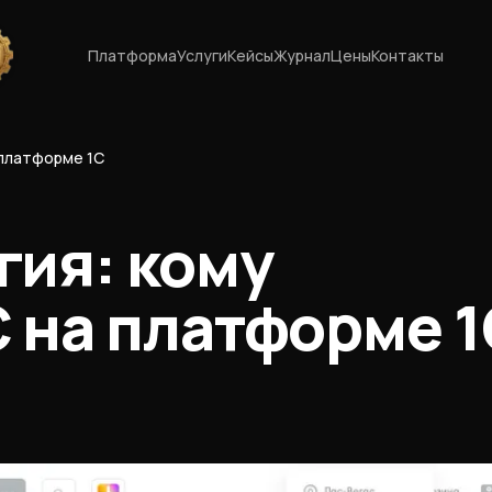
Платформа
Услуги
Кейсы
Журнал
Цены
Контакты
 платформе 1С
гия: кому
 на платформе 1