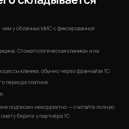
, чем у облачных МИС с фиксированной
цина. Стоматологическая клиника» и на
оцессы клиники, обычно через франчайзи 1С.
го периода платное.
ы.
ене подписки» некорректно — считайте полную
 смету берите у партнёра 1С.