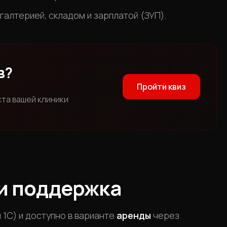
галтерией, складом и зарплатой (ЗУП).
в?
Пройти квиз
ста вашей клиники
и поддержка
 1С) и доступно в варианте
аренды
через