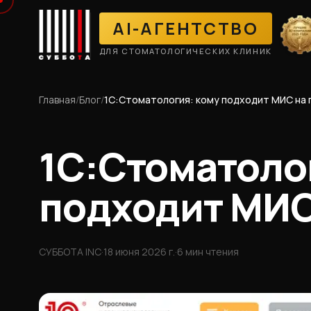
AI-АГЕНТСТВО
ДЛЯ СТОМАТОЛОГИЧЕСКИХ КЛИНИК
Главная
/
Блог
/
1С:Стоматология: кому подходит МИС на
1С:Стоматоло
подходит МИС
СУББОТА INC
·
18 июня 2026 г.
·
6
мин чтения