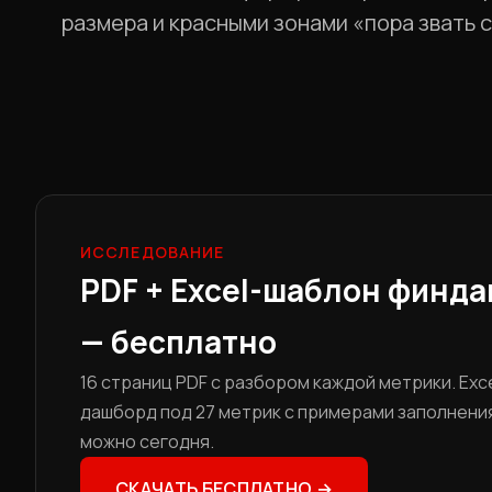
размера и красными зонами «пора звать 
ИССЛЕДОВАНИЕ
PDF + Excel-шаблон финд
— бесплатно
16 страниц PDF с разбором каждой метрики. Exc
дашборд под 27 метрик с примерами заполнени
можно сегодня.
СКАЧАТЬ БЕСПЛАТНО →