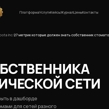
Платформа
Услуги
Кейсы
Журнал
Цены
Контакты
ota Inc
/
27 метрик которые должен знать собственник стомат
ОБСТВЕННИКА
ИЧЕСКОЙ СЕТИ
быть в дашборде
рмами для сетей разного