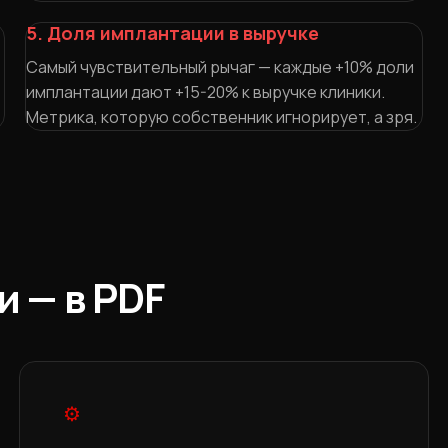
5. Доля имплантации в выручке
Самый чувствительный рычаг — каждые +10% доли
имплантации дают +15-20% к выручке клиники.
Метрика, которую собственник игнорирует, а зря.
 — в PDF
⚙️