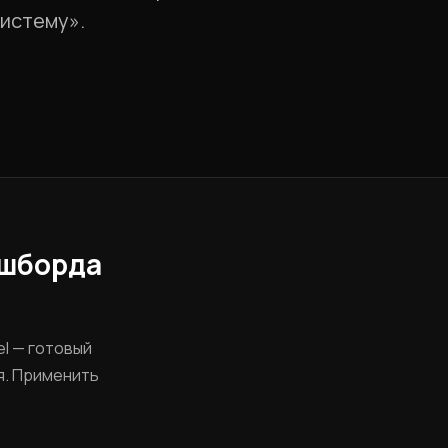
систему».
ашборда
el — готовый
я. Применить