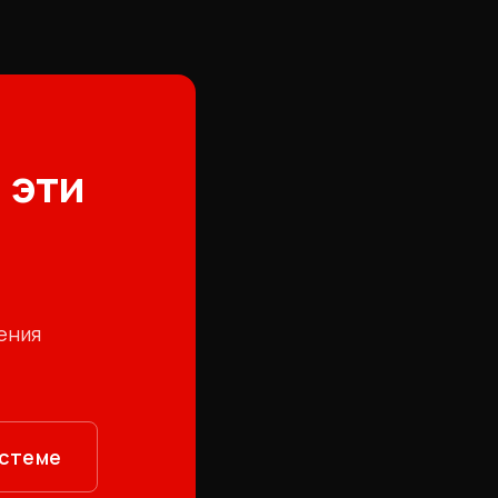
 эти
ения
истеме