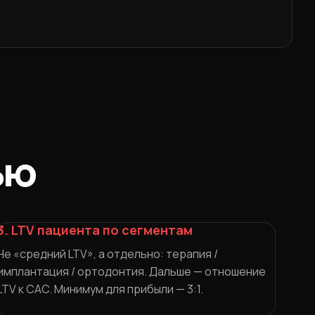
ью
3. LTV пациента по сегментам
Не «средний LTV», а отдельно: терапия /
имплантация / ортодонтия. Дальше — отношение
LTV к CAC. Минимум для прибыли — 3:1.