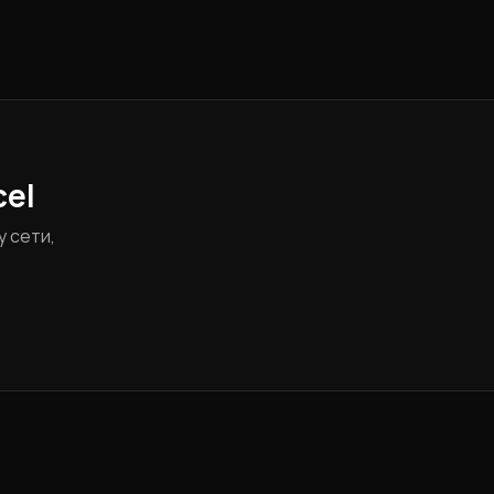
cel
 сети,