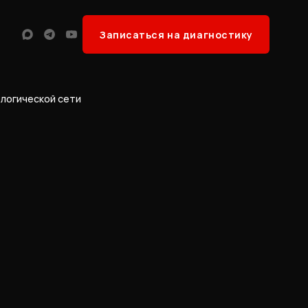
Записаться на диагностику
Max
Telegram
YouTube
ологической сети