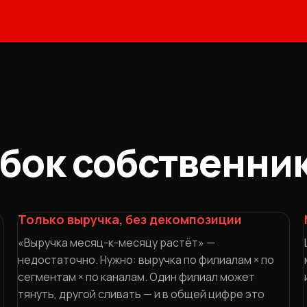
ибок собственни
Только выручка, без декомпозиции
«Выручка месяц-к-месяцу растёт» —
недостаточно. Нужно: выручка по филиалам × по
сегментам × по каналам. Один филиал может
тянуть, другой сливать — и в общей цифре это