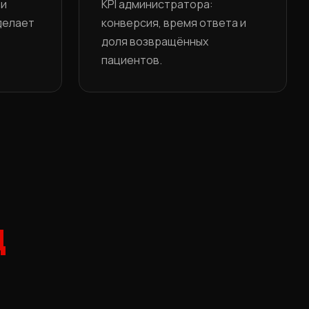
 и
KPI администратора:
делает
конверсия, время ответа и
доля возвращённых
пациентов.
д