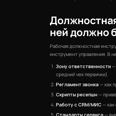
Должностная
ней должно 
Рабочая должностная инстру
инструмент управления. В н
Зону ответственности
— 
средний чек первички).
Регламент звонка
— как п
Скрипты ресепшн
— приве
Работу с CRM/МИС
— как
Стандарты сервиса
— вне