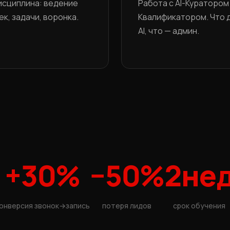
сциплина: ведение
Работа с AI-Куратором
к, задачи, воронка.
Квалификатором. Что 
AI, что — админ.
+30%
−50%
2не
онверсия звонок→запись
потеря лидов
срок обучения