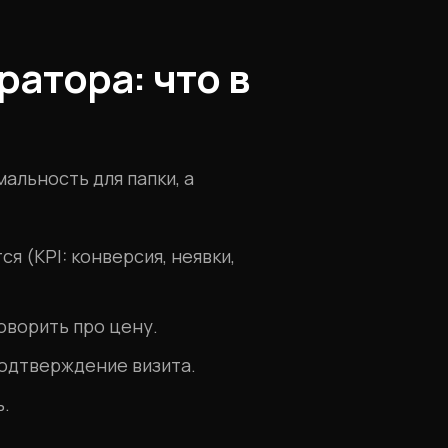
атора: что в
альность для папки, а
я (KPI: конверсия, неявки,
говорить про цену.
подтверждение визита.
ь.