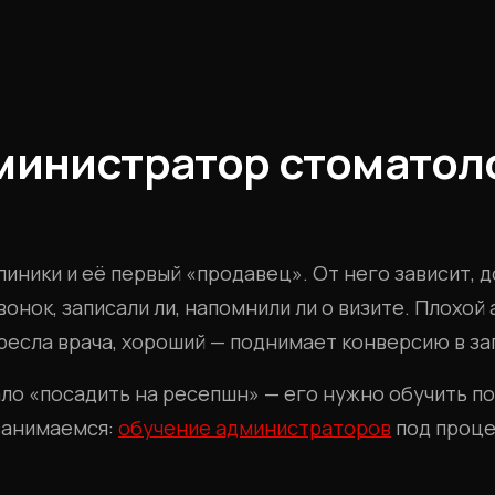
министратор стоматоло
иники и её первый «продавец». От него зависит, 
звонок, записали ли, напомнили ли о визите. Плохо
есла врача, хороший — поднимает конверсию в зап
о «посадить на ресепшн» — его нужно обучить по
 занимаемся:
обучение администраторов
под проце