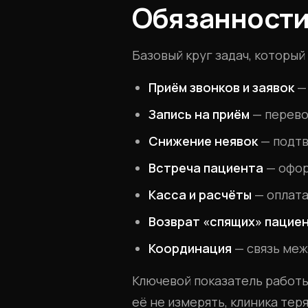
Обязанности
Базовый круг задач, которы
Приём звонков и заявок
— 
Запись на приём
— перево
Снижение неявок
— подтв
Встреча пациента
— офор
Касса и расчёты
— оплата
Возврат «спящих» пацие
Координация
— связь меж
Ключевой показатель работ
её не измерять, клиника тер