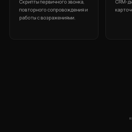
Скрипты первичного звонка,
CRM-ди
повторного сопровождения и
карточе
работы с возражениями.
к