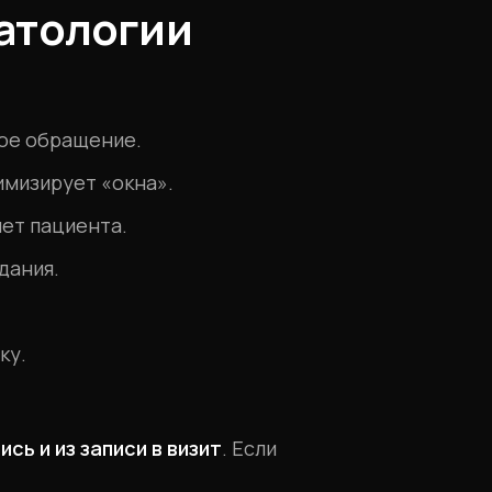
атологии
дое обращение.
имизирует «окна».
яет пациента.
дания.
ку.
сь и из записи в визит
. Если