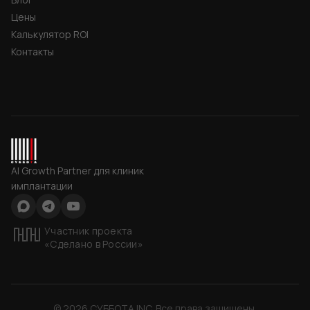
Цены
Калькулятор ROI
Контакты
СУББОТА INC
AI Growth Partner для клиник
имплантации
Max
Telegram
YouTube
Участник проекта
«Сделано в России»
©
2026
СУББОТА INC
. Все права защищены.