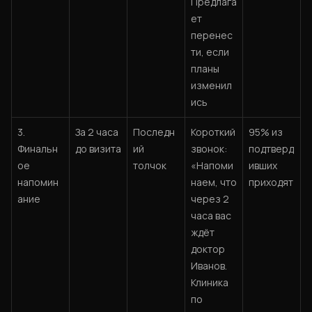
Предлага
ет
перенес
ти, если
планы
изменил
ись
3.
За 2 часа
Последн
Короткий
95% из
Финальн
до визита
ий
звонок:
подтверд
ое
толчок
«Напоми
ивших
напомин
наем, что
приходят
ание
через 2
часа вас
ждёт
доктор
Иванов.
Клиника
по