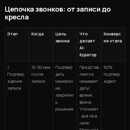
Цепочка звонков: от записи до
кресла
Этап
Когда
Цель
Что
Конверс
звонка
делает
ия этапа
AI-
Куратор
1.
15-30 мин
Подтвер
Представ
92%
Подтвер
после
дить
ляется,
подтвер
ждение
записи
намерен
называет
ждают
записи
ие,
дату/
закрепит
время,
ь
врача.
решение
Уточняет
, всё ли в
силе.
Отвечает