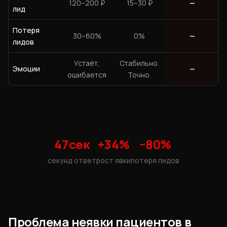
120–200 ₽
15–30 ₽
—
лид
Потеря
30–60%
0%
—
лидов
Устаёт,
Стабильно.
Эмоции
—
ошибается
Точно.
47сек
+34%
−80%
секунд ответ
рост явки
потеря лидов
Проблема неявки пациентов в