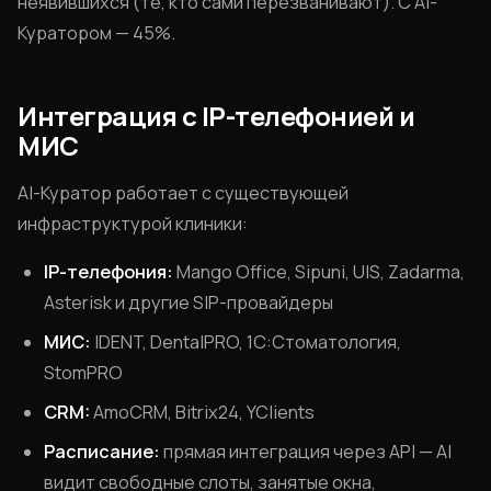
неявившихся (те, кто сами перезванивают). С AI-
Куратором — 45%.
Интеграция с IP-телефонией и
МИС
AI-Куратор работает с существующей
инфраструктурой клиники:
IP-телефония:
Mango Office, Sipuni, UIS, Zadarma,
Asterisk и другие SIP-провайдеры
МИС:
IDENT, DentalPRO, 1С:Стоматология,
StomPRO
CRM:
AmoCRM, Bitrix24, YClients
Расписание:
прямая интеграция через API — AI
видит свободные слоты, занятые окна,