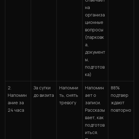
на
организа
ционные
вопросы
(парковк
а,
документ
ы,
подготов
ка)
2.
За сутки
Напомни
Напомин
88%
Напомин
до визита
ть, снять
ает о
подтвер
ание за
тревогу
записи.
ждают
24 часа
Рассказы
повторно
вает, как
подготов
иться.