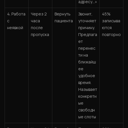
адресу...»
4. Работа
Через 2
Вернуть
Звонит,
45%
с
часа
пациента
уточняет
записыва
неявкой
после
причину.
ются
пропуска
Предлага
повторно
ет
перенес
ти на
ближайш
ее
удобное
время.
Называет
конкретн
ые
свободн
ые слоты