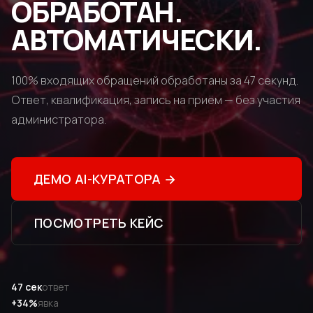
ОБРАБОТАН.
АВТОМАТИЧЕСКИ.
100% входящих обращений обработаны за 47 секунд.
Ответ, квалификация, запись на приём — без участия
администратора.
ДЕМО AI-КУРАТОРА
→
ПОСМОТРЕТЬ КЕЙС
47 сек
ответ
+34%
явка