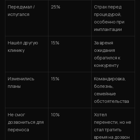
Передумал /
25%
Страх перед
испугался
процедурой,
особенно при
имплантации
Нашёл другую
15%
За время
клинику
ожидания
обратился к
конкуренту
Изменились
15%
Командировка,
планы
болезнь,
семейные
обстоятельства
Не смог
10%
Хотел
дозвониться для
перенести, но не
переноса
стал тратить
время на дозвон