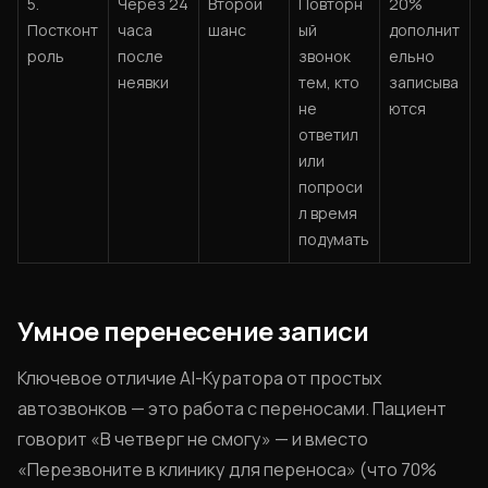
5.
Через 24
Второй
Повторн
20%
Постконт
часа
шанс
ый
дополнит
роль
после
звонок
ельно
неявки
тем, кто
записыва
не
ются
ответил
или
попроси
л время
подумать
Умное перенесение записи
Ключевое отличие AI-Куратора от простых
автозвонков — это работа с переносами. Пациент
говорит «В четверг не смогу» — и вместо
«Перезвоните в клинику для переноса» (что 70%