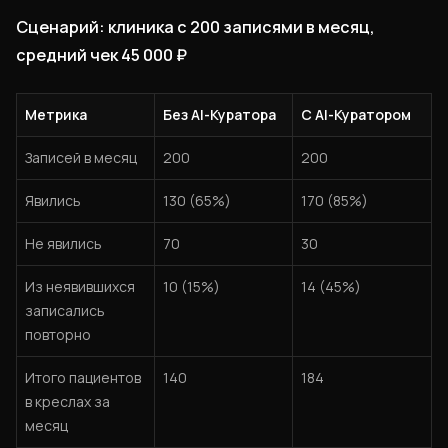
Сценарий: клиника с 200 записями в месяц,
средний чек 45 000 ₽
Метрика
Без AI-Куратора
С AI-Куратором
Записей в месяц
200
200
Явились
130 (65%)
170 (85%)
Не явились
70
30
Из неявившихся
10 (15%)
14 (45%)
записались
повторно
Итого пациентов
140
184
в креслах за
месяц