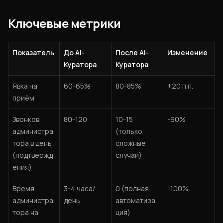
Ключевые метрики
Показатель
До AI-
После AI-
Изменение
Куратора
Куратора
Явка на
60-65%
80-85%
+20 п.п.
приём
Звонков
80-120
10-15
-90%
администра
(только
тора в день
сложные
(подтвержд
случаи)
ения)
Время
3-4 часа/
0 (полная
-100%
администра
день
автоматиза
тора на
ция)