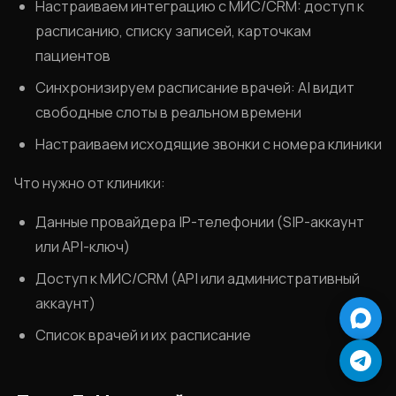
Настраиваем интеграцию с МИС/CRM: доступ к
расписанию, списку записей, карточкам
пациентов
Синхронизируем расписание врачей: AI видит
свободные слоты в реальном времени
Настраиваем исходящие звонки с номера клиники
Что нужно от клиники:
Данные провайдера IP-телефонии (SIP-аккаунт
или API-ключ)
Доступ к МИС/CRM (API или административный
аккаунт)
Max
Список врачей и их расписание
Tele