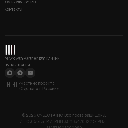
Калькулятор ROI
Контакты
СУББОТА INC
AI Growth Partner для клиник
имплантации
Max
Telegram
YouTube
Участник проекта
«Сделано в России»
©
2026
СУББОТА INC
. Все права защищены.
ИП Субботин И.А. ИНН 332135470322 ОГРНИП
314331607000060