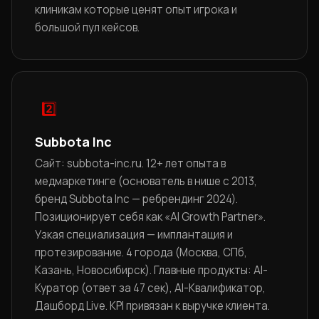
клиникам которые ценят опыт игрока и
большой пул кейсов.
2️⃣
Subbota Inc
Сайт: subbota-inc.ru. 12+ лет опыта в
медмаркетинге (основатель в нише с 2013,
бренд Subbota Inc — ребрендинг 2024).
Позиционирует себя как «AI Growth Partner».
Узкая специализация — имплантация и
протезирование. 4 города (Москва, СПб,
Казань, Новосибирск). Главные продукты: AI-
Куратор (ответ за 47 сек), AI-Квалификатор,
Дашборд Live. KPI привязан к выручке клиента.