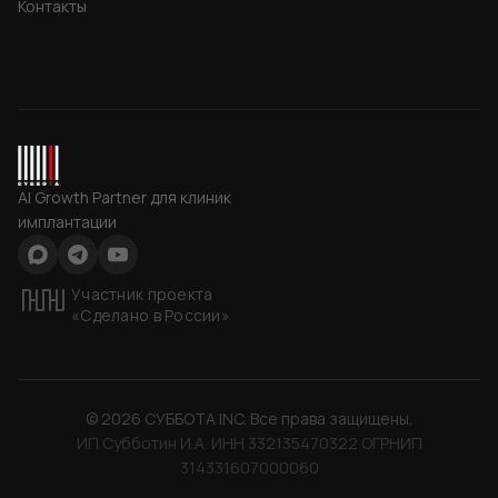
Контакты
СУББОТА INC
AI Growth Partner для клиник
имплантации
Max
Telegram
YouTube
Участник проекта
«Сделано в России»
©
2026
СУББОТА INC
. Все права защищены.
ИП Субботин И.А. ИНН 332135470322 ОГРНИП
314331607000060