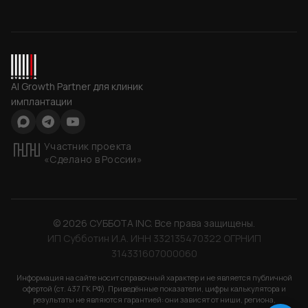
СУББОТА INC
AI Growth Partner для клиник
имплантации
Max
Telegram
YouTube
Участник проекта
«Сделано в России»
©
2026
СУББОТА INC
. Все права защищены.
ИП Субботин И.А. ИНН 332135470322 ОГРНИП
314331607000060
Информация на сайте носит справочный характер и не является публичной
офертой (ст. 437 ГК РФ). Приведённые показатели, цифры калькулятора и
результаты не являются гарантией: они зависят от ниши, региона,